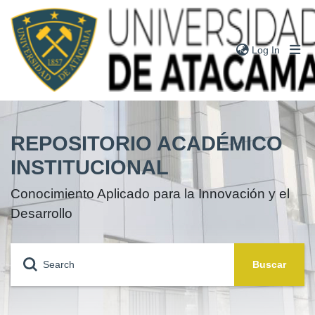
(current
Log In
Communities
& Collections
REPOSITORIO ACADÉMICO
Research
Outputs
INSTITUCIONAL
Theses
Conocimiento Aplicado para la Innovación y el
Books
Desarrollo
Notes
People
Buscar
Statistics