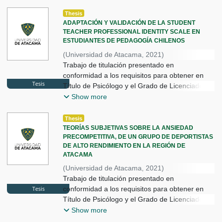
Sánchez Riquelme, Ángela Ignacia
;
Sánchez Elgueta, Andrea Alejandra
;
Thesis
Brizuela Gallo, Pablo Andre
;
ADAPTACIÓN Y VALIDACIÓN DE LA STUDENT
TEACHER PROFESSIONAL IDENTITY SCALE EN
UNIVERSIDAD DE ATACAMA
ESTUDIANTES DE PEDAGOGÍA CHILENOS
(
Universidad de Atacama
,
2021
)
Aracena Vega, Marcelo Antonio
Trabajo de titulación presentado en
;
Gutiérrez Avila, Jessica Alicia
conformidad a los requisitos para obtener en
;
Tesis
López Álvarez, Matías Ignacio
Título de Psicólogo y el Grado de Licenciado en
;
Valenzuela Barrios, Carlos Ignacio
Psicología.
;
Show more
Cuadra Martínez, David
Thesis
TEORÍAS SUBJETIVAS SOBRE LA ANSIEDAD
PRECOMPETITIVA, DE UN GRUPO DE DEPORTISTAS
DE ALTO RENDIMIENTO EN LA REGIÓN DE
ATACAMA
(
Universidad de Atacama
,
2021
)
Araya León, Marcela Alejandra
Trabajo de titulación presentado en
;
Tesis
Ramírez Díaz, Álvaro Nicolás
conformidad a los requisitos para obtener en
;
Tapia Morales, Francisca Fernanda
Título de Psicólogo y el Grado de Licenciado en
;
Cuadra Martínez, David
Psicología.
;
Show more
Mora Dabancens, Diego