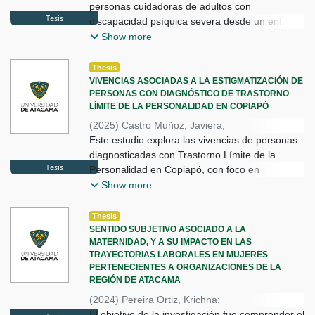
Brizuela Gallo, Pablo
personas cuidadoras de adultos con
Tesis
discapacidad psíquica severa desde un enfoque
cualitativo. Mediante entrevistas
Show more
semiestructuradas a nueve cuidadores,
mayoritariamente mujeres, identifica una fuerte
Thesis
feminización del cuidado y su asociación con
VIVENCIAS ASOCIADAS A LA ESTIGMATIZACIÓN DE
PERSONAS CON DIAGNÓSTICO DE TRASTORNO
mandatos sociales y morales. Los resultados
LÍMITE DE LA PERSONALIDAD EN COPIAPÓ
evidencian renuncia a espacios personales,
laborales y sociales, además de agotamiento
(
2025
)
Castro Muñoz, Javiera
;
emocional, aislamiento y sobrecarga,
Díaz Codocedo, Mei
Este estudio explora las vivencias de personas
;
Brizuela Gallo, Pablo
agravados por la falta de apoyo institucional.
diagnosticadas con Trastorno Límite de la
Tesis
Junto con ello, emergen estrategias de
Personalidad en Copiapó, con foco en
resignificación y resistencia frente a la
experiencias de estigmatización. Desde un
Show more
experiencia de cuidado. El estudio visibiliza una
enfoque histórico-cultural y una metodología
problemática históricamente invisibilizada y
cualitativa basada en entrevistas episódicas,
Thesis
plantea la necesidad de políticas públicas que
recoge relatos sobre prejuicios sociales,
SENTIDO SUBJETIVO ASOCIADO A LA
reconozcan el cuidado como responsabilidad
MATERNIDAD, Y A SU IMPACTO EN LAS
soledad, autopercepción, discriminación
TRAYECTORIAS LABORALES EN MUJERES
colectiva.
institucional y estigma proveniente incluso de
PERTENECIENTES A ORGANIZACIONES DE LA
profesionales de salud mental. Los resultados
REGIÓN DE ATACAMA
muestran que la estigmatización afecta
(
2024
)
Pereira Ortiz, Krichna
;
vínculos, acceso a espacios de cuidado y
Valderrama Donoso, Antonio
El objetivo de la investigación fue comprender el
;