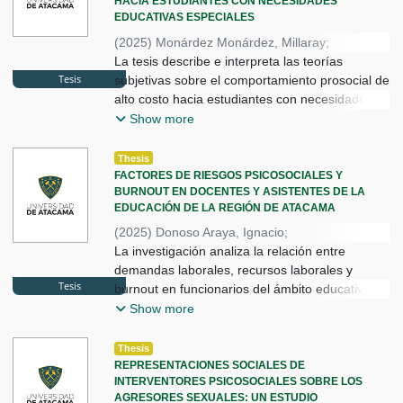
HACIA ESTUDIANTES CON NECESIDADES
EDUCATIVAS ESPECIALES
(
2025
)
Monárdez Monárdez, Millaray
;
Espinosa Caicedo, José
La tesis describe e interpreta las teorías
;
Tesis
Cuadra Martínez, David
subjetivas sobre el comportamiento prosocial de
alto costo hacia estudiantes con necesidades
educativas especiales en un grupo de
Show more
estudiantes de un liceo público de la Región de
Atacama. Mediante metodología cual
Thesis
FACTORES DE RIESGOS PSICOSOCIALES Y
BURNOUT EN DOCENTES Y ASISTENTES DE LA
EDUCACIÓN DE LA REGIÓN DE ATACAMA
(
2025
)
Donoso Araya, Ignacio
;
Hinarejo Aguirre, Marcelo
La investigación analiza la relación entre
;
Jorquera Gutierrez, Ricardo
demandas laborales, recursos laborales y
Tesis
burnout en funcionarios del ámbito educativo de
la Región de Atacama. Basada en el modelo de
Show more
Demandas-Recursos Laborales de Bakker y
Demerouti, evalúa la asociación entre
Thesis
REPRESENTACIONES SOCIALES DE
INTERVENTORES PSICOSOCIALES SOBRE LOS
AGRESORES SEXUALES: UN ESTUDIO