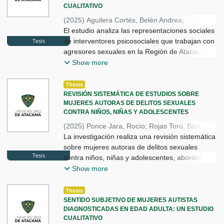
CUALITATIVO
(
2025
)
Aguilera Cortés, Belén Andrea
;
Mendoza Pinto, Rocío Belén
El estudio analiza las representaciones sociales
;
Tesis
Carvajal Araya, Benjamín Ignacio
de interventores psicosociales que trabajan con
;
Millones Troncoso, Pablo Andre
agresores sexuales en la Región de Atacama.
;
Véliz Vergara, Douglas
Mediante entrevistas y análisis temático,
Show more
identifica percepciones sobre los agresores
como sujetos heterogéneos, c
Thesis
REVISIÓN SISTEMÁTICA DE ESTUDIOS SOBRE
MUJERES AUTORAS DE DELITOS SEXUALES
CONTRA NIÑOS, NIÑAS Y ADOLESCENTES
(
2025
)
Ponce Jara, Rocío
;
Rojas Toro, Bárbara
;
Landabur Ayala, Rodrigo
La investigación realiza una revisión sistemática
sobre mujeres autoras de delitos sexuales
Tesis
contra niños, niñas y adolescentes, abordando
evidencia nacional e internacional. Sintetiza
Show more
características sociodemográficas, psicológicas
y factores contextuales
Thesis
SENTIDO SUBJETIVO DE MUJERES AUTISTAS
DIAGNOSTICADAS EN EDAD ADULTA: UN ESTUDIO
CUALITATIVO