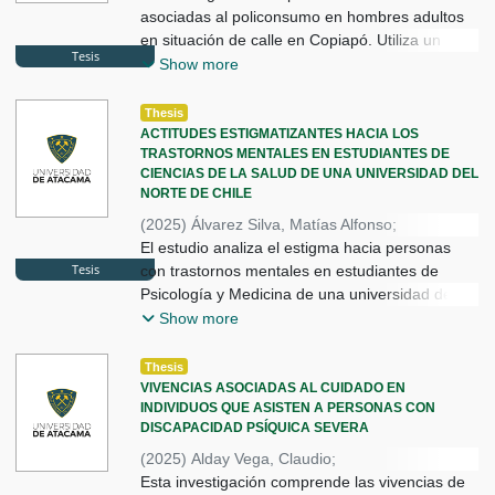
Brizuela Gallo, Pablo
asociadas al policonsumo en hombres adultos
en situación de calle en Copiapó. Utiliza un
Tesis
diseño cualitativo descriptivo-interpretativo, con
Show more
entrevistas semiestructuradas episódicas y
muestreo intencional. El anális
Thesis
ACTITUDES ESTIGMATIZANTES HACIA LOS
TRASTORNOS MENTALES EN ESTUDIANTES DE
CIENCIAS DE LA SALUD DE UNA UNIVERSIDAD DEL
NORTE DE CHILE
(
2025
)
Álvarez Silva, Matías Alfonso
;
Ponce Sierra, Giovanna Mayerlin
El estudio analiza el estigma hacia personas
;
Tesis
Vega Álvarez, Alejandra
con trastornos mentales en estudiantes de
Psicología y Medicina de una universidad del
norte de Chile. Utiliza un diseño cuantitativo, no
Show more
experimental, descriptivo-correlacional y
transversal. Participaron 184
Thesis
VIVENCIAS ASOCIADAS AL CUIDADO EN
INDIVIDUOS QUE ASISTEN A PERSONAS CON
DISCAPACIDAD PSÍQUICA SEVERA
(
2025
)
Alday Vega, Claudio
;
Muñoz Araya, Gissell
Esta investigación comprende las vivencias de
;
Quinsacara Varas, Aldo
;