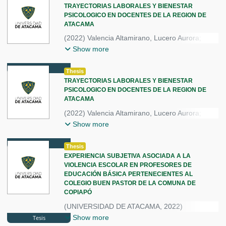
Jorquera Gutierrez, Ricardo
TRAYECTORIAS LABORALES Y BIENESTAR
mujeres, generando diversas vivencias
PSICOLOGICO EN DOCENTES DE LA REGION DE
subjetivas relacionadas con la interacción entre
ATACAMA
la maternidad y su vida profesional. Las
(
2022
)
Valencia Altamirano, Lucero Aurora
;
participantes expresaron experiencias variadas
Valenzuela Jaime, Karla Maria
;
que reflejan tanto los beneficios como las
Show more
Rubio Ulloa, Estefany Alejandra
;
dificultades en su retorno al trabajo tras la
Tesis
Jorquera Gutierrez, Ricardo
maternidad.
Thesis
TRAYECTORIAS LABORALES Y BIENESTAR
PSICOLOGICO EN DOCENTES DE LA REGION DE
ATACAMA
(
2022
)
Valencia Altamirano, Lucero Aurora
;
Valenzuela Jaime, Karla Maria
;
Show more
Rubio Ulloa, Estefany Alejandra
;
Tesis
Jorquera Gutierrez, Ricardo
Thesis
EXPERIENCIA SUBJETIVA ASOCIADA A LA
VIOLENCIA ESCOLAR EN PROFESORES DE
EDUCACIÓN BÁSICA PERTENECIENTES AL
COLEGIO BUEN PASTOR DE LA COMUNA DE
COPIAPÓ
(
UNIVERSIDAD DE ATACAMA
,
2022
)
Madariaga Chacana, Camila Arelis
;
Show more
Tesis