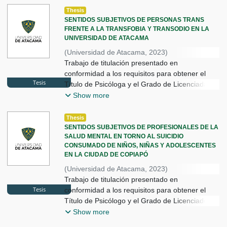
Thesis
SENTIDOS SUBJETIVOS DE PERSONAS TRANS
FRENTE A LA TRANSFOBIA Y TRANSODIO EN LA
UNIVERSIDAD DE ATACAMA
(
Universidad de Atacama
,
2023
)
Orrian Marín, Vania Daniela
Trabajo de titulación presentado en
;
Tapia Villalobos, Natalie Patricia
conformidad a los requisitos para obtener el
;
Tesis
Pavez Pedraza, Nayen
Título de Psicóloga y el Grado de Licenciada en
;
Universidad de Atacama
Psicología.
Show more
Thesis
SENTIDOS SUBJETIVOS DE PROFESIONALES DE LA
SALUD MENTAL EN TORNO AL SUICIDIO
CONSUMADO DE NIÑOS, NIÑAS Y ADOLESCENTES
EN LA CIUDAD DE COPIAPÓ
(
Universidad de Atacama
,
2023
)
Barraza Rivas, Javiera
Trabajo de titulación presentado en
;
Fuentes Urrutia, Felipe
;
Tesis
Vega Álvarez, Alejandra
conformidad a los requisitos para obtener el
;
Universidad de Atacama
Título de Psicólogo y el Grado de Licenciado en
Psicología.
Show more