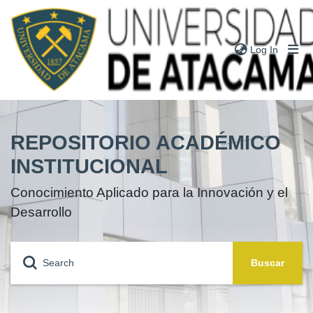
(current
Log In
Communities
& Collections
REPOSITORIO ACADÉMICO
Research
Outputs
INSTITUCIONAL
Theses
Conocimiento Aplicado para la Innovación y el
Books
Desarrollo
Notes
People
Buscar
Statistics