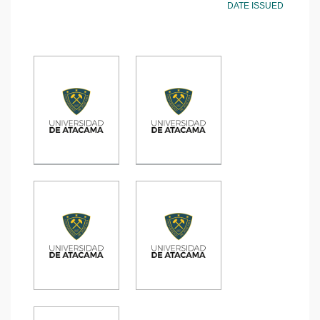
DATE ISSUED
Caracterización
Factores
sociodemográfica-
estresores
clínica en
experimentados
usuarios con
por los
terapia dialítica
estudiantes de
Tesis
Tesis
en un centro
enfermería de la
privado de
Universidad de
Copiapó, 2024
Atacama durante
prácticas
clínicas
Explorando la
Tipos de
gestión de
violencia en el