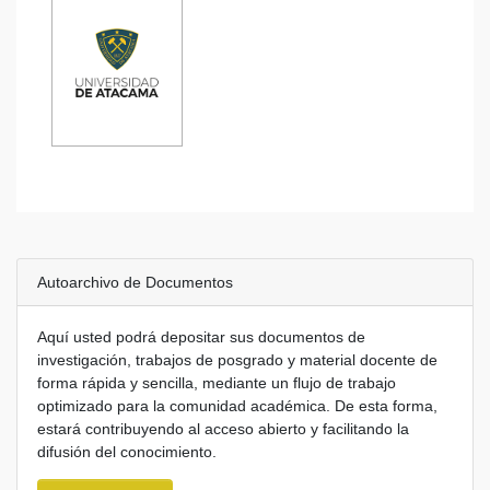
enfermería en el
noviazgo
cuidado de las
adolescente
personas en
entre 18 y 21
Tesis
Tesis
situación de
años de la
discapacidad:
FACSAL, UDA.
una revisión
Copiapó
sistemática
Caracterización
de los cuidados
de enfermería en
el contexto
escolar en Chile
Tesis
Autoarchivo de Documentos
Aquí usted podrá depositar sus documentos de
investigación, trabajos de posgrado y material docente de
forma rápida y sencilla, mediante un flujo de trabajo
optimizado para la comunidad académica. De esta forma,
estará contribuyendo al acceso abierto y facilitando la
difusión del conocimiento.