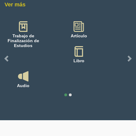
Ver más
ide 1 of 2
Trabajo de
Artículo
Finalización de
Estudios
Libro
Previous
Nex
Audio