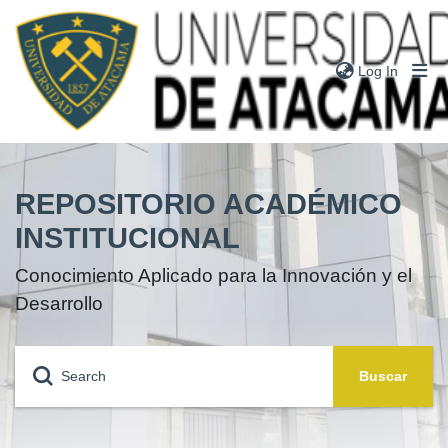
(current
Log In
Communities
& Collections
REPOSITORIO ACADÉMICO
Research
Outputs
INSTITUCIONAL
Theses
Conocimiento Aplicado para la Innovación y el
Books
Desarrollo
Notes
People
Buscar
Statistics