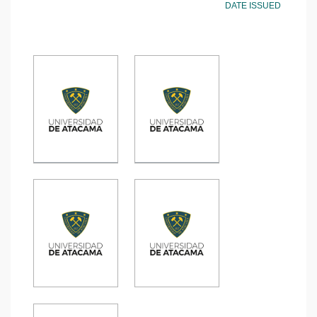
DATE ISSUED
Caracterización
Factores
sociodemográfica-
estresores
clínica en
experimentados
usuarios con
por los
terapia dialítica
estudiantes de
Tesis
Tesis
en un centro
enfermería de la
privado de
Universidad de
Copiapó, 2024
Atacama durante
prácticas
clínicas
Explorando la
Tipos de
gestión de
violencia en el