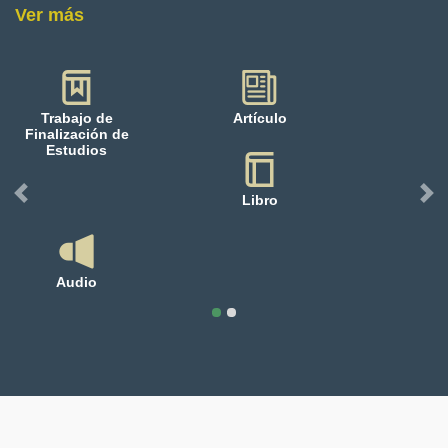
Ver más
ide 1 of 2
Trabajo de
Artículo
Finalización de
Estudios
Libro
Previous
Nex
Audio