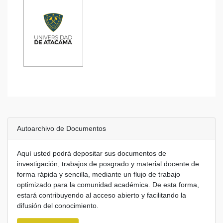
enfermería en el
noviazgo
cuidado de las
adolescente
personas en
entre 18 y 21
Tesis
Tesis
situación de
años de la
discapacidad:
FACSAL, UDA.
una revisión
Copiapó
sistemática
Caracterización
de los cuidados
de enfermería en
el contexto
escolar en Chile
Tesis
Autoarchivo de Documentos
Aquí usted podrá depositar sus documentos de
investigación, trabajos de posgrado y material docente de
forma rápida y sencilla, mediante un flujo de trabajo
optimizado para la comunidad académica. De esta forma,
estará contribuyendo al acceso abierto y facilitando la
difusión del conocimiento.