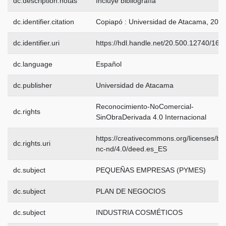
dc.description.notas
Incluye bibliografía
dc.identifier.citation
Copiapó : Universidad de Atacama, 202
dc.identifier.uri
https://hdl.handle.net/20.500.12740/163
dc.language
Español
dc.publisher
Universidad de Atacama
Reconocimiento-NoComercial-
dc.rights
SinObraDerivada 4.0 Internacional
https://creativecommons.org/licenses/by
dc.rights.uri
nc-nd/4.0/deed.es_ES
dc.subject
PEQUEÑAS EMPRESAS (PYMES)
dc.subject
PLAN DE NEGOCIOS
dc.subject
INDUSTRIA COSMÉTICOS