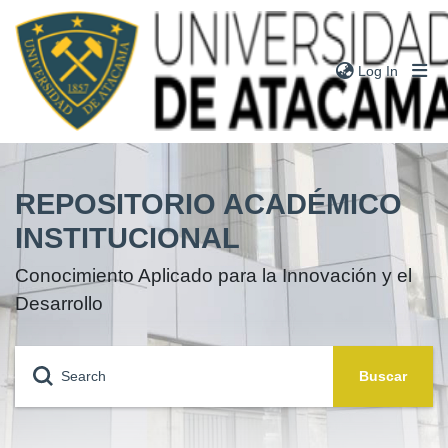
(current
Log In
Communities
& Collections
REPOSITORIO ACADÉMICO
Research
Outputs
INSTITUCIONAL
Theses
Conocimiento Aplicado para la Innovación y el
Books
Desarrollo
Notes
People
Buscar
Statistics